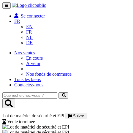
Toggle
navigation
Se connecter
FR
EN
FR
NL
DE
Nos ventes
En cours
À venir
Nos fonds de commerce
Tous les biens
Contactez-nous
Que
recherchez-
vous
?
Lot de matériel de sécurité et EPI
Suivre
Vente terminée