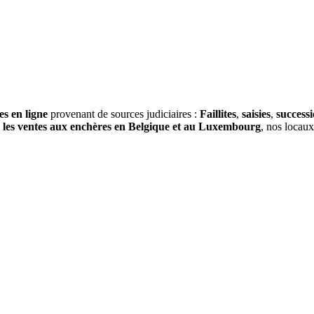
es en ligne
provenant de sources judiciaires :
Faillites
,
saisies
,
success
s
les ventes aux enchères en Belgique et au Luxembourg
, nos locau