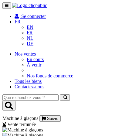
Toggle
navigation
Se connecter
FR
EN
FR
NL
DE
Nos ventes
En cours
À venir
Nos fonds de commerce
Tous les biens
Contactez-nous
Que
recherchez-
vous
?
Machine à glaçons
Suivre
Vente terminée