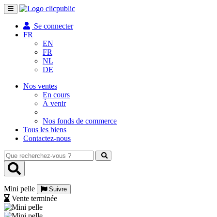
Toggle
navigation
Se connecter
FR
EN
FR
NL
DE
Nos ventes
En cours
À venir
Nos fonds de commerce
Tous les biens
Contactez-nous
Que
recherchez-
vous
?
Mini pelle
Suivre
Vente terminée