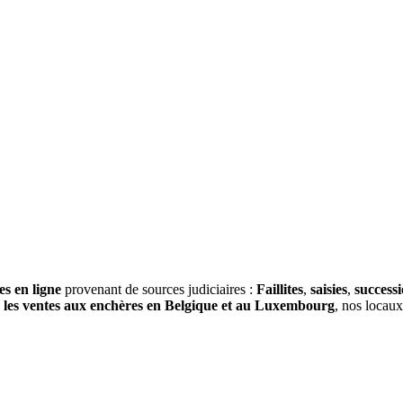
es en ligne
provenant de sources judiciaires :
Faillites
,
saisies
,
success
s
les ventes aux enchères en Belgique et au Luxembourg
, nos locau