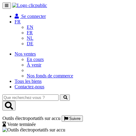
Toggle
navigation
Se connecter
FR
EN
FR
NL
DE
Nos ventes
En cours
À venir
Nos fonds de commerce
Tous les biens
Contactez-nous
Que
recherchez-
vous
?
Outils électroportatifs sur accu
Suivre
Vente terminée