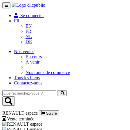
Toggle
navigation
Se connecter
FR
EN
FR
NL
DE
Nos ventes
En cours
À venir
Nos fonds de commerce
Tous les biens
Contactez-nous
Que
recherchez-
vous
?
RENAULT espace
Suivre
Vente terminée