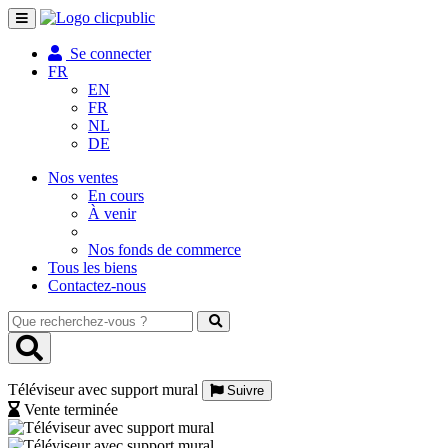
Toggle
navigation
Se connecter
FR
EN
FR
NL
DE
Nos ventes
En cours
À venir
Nos fonds de commerce
Tous les biens
Contactez-nous
Que
recherchez-
vous
?
Téléviseur avec support mural
Suivre
Vente terminée