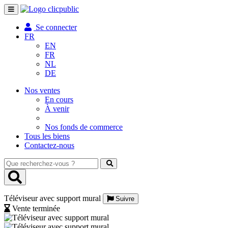
Toggle
navigation
Se connecter
FR
EN
FR
NL
DE
Nos ventes
En cours
À venir
Nos fonds de commerce
Tous les biens
Contactez-nous
Que
recherchez-
vous
?
Téléviseur avec support mural
Suivre
Vente terminée