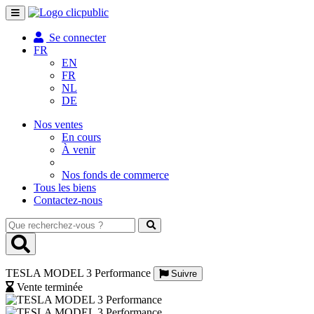
Toggle
navigation
Se connecter
FR
EN
FR
NL
DE
Nos ventes
En cours
À venir
Nos fonds de commerce
Tous les biens
Contactez-nous
Que
recherchez-
vous
?
TESLA MODEL 3 Performance
Suivre
Vente terminée