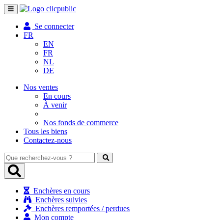
Toggle
navigation
Se connecter
FR
EN
FR
NL
DE
Nos ventes
En cours
À venir
Nos fonds de commerce
Tous les biens
Contactez-nous
Que
recherchez-
vous
?
Enchères en cours
Enchères suivies
Enchères remportées / perdues
Mon compte