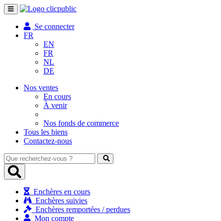
Toggle
navigation
Se connecter
FR
EN
FR
NL
DE
Nos ventes
En cours
À venir
Nos fonds de commerce
Tous les biens
Contactez-nous
Que
recherchez-
vous
?
Enchères en cours
Enchères suivies
Enchères remportées / perdues
Mon compte