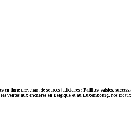
es en ligne
provenant de sources judiciaires :
Faillites
,
saisies
,
success
s
les ventes aux enchères en Belgique et au Luxembourg
, nos locau