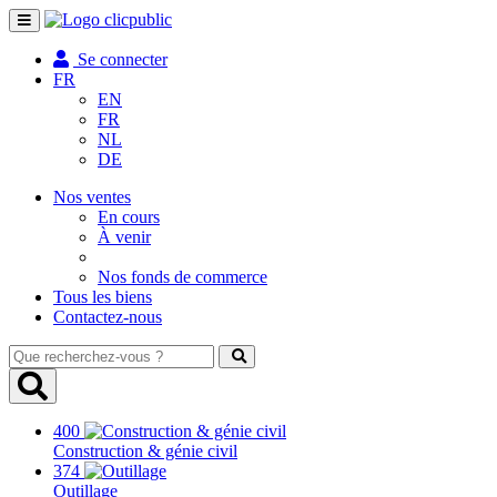
Toggle
navigation
Se connecter
FR
EN
FR
NL
DE
Nos ventes
En cours
À venir
Nos fonds de commerce
Tous les biens
Contactez-nous
Que
recherchez-
vous
?
400
Construction & génie civil
374
Outillage