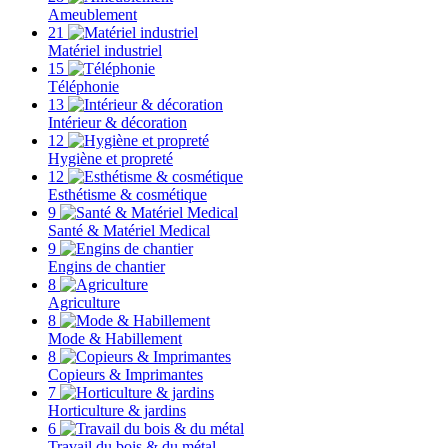
Ameublement
21
Matériel industriel
15
Téléphonie
13
Intérieur & décoration
12
Hygiène et propreté
12
Esthétisme & cosmétique
9
Santé & Matériel Medical
9
Engins de chantier
8
Agriculture
8
Mode & Habillement
8
Copieurs & Imprimantes
7
Horticulture & jardins
6
Travail du bois & du métal