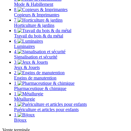
Mode & Habillement
8
Copieurs & Imprimantes
7
Horticulture & jardins
6
Travail du bois & du métal
6
Luminaires
4
Signalisation et sécurité
3
Jeux & Jouets
2
Engins de manutention
1
Pharmaceutique & chimique
1
Métallurgie
1
Puériculture et articles pour enfants
1
Bijoux
Vente terminée