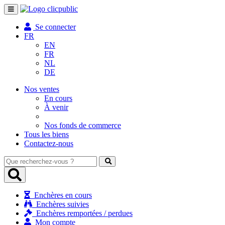
Toggle
navigation
Se connecter
FR
EN
FR
NL
DE
Nos ventes
En cours
À venir
Nos fonds de commerce
Tous les biens
Contactez-nous
Que
recherchez-
vous
?
Enchères en cours
Enchères suivies
Enchères remportées / perdues
Mon compte