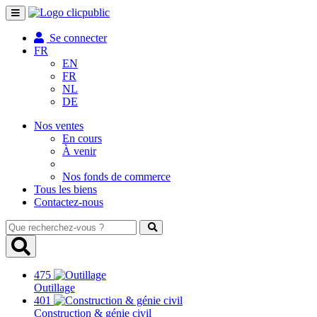
Toggle
navigation
Se connecter
FR
EN
FR
NL
DE
Nos ventes
En cours
À venir
Nos fonds de commerce
Tous les biens
Contactez-nous
Que
recherchez-
vous
?
475
Outillage
401
Construction & génie civil