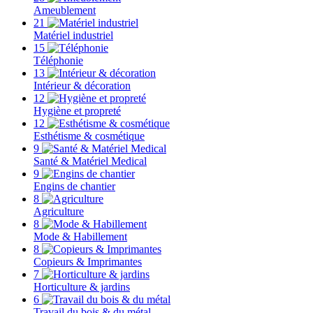
Ameublement
21
Matériel industriel
15
Téléphonie
13
Intérieur & décoration
12
Hygiène et propreté
12
Esthétisme & cosmétique
9
Santé & Matériel Medical
9
Engins de chantier
8
Agriculture
8
Mode & Habillement
8
Copieurs & Imprimantes
7
Horticulture & jardins
6
Travail du bois & du métal