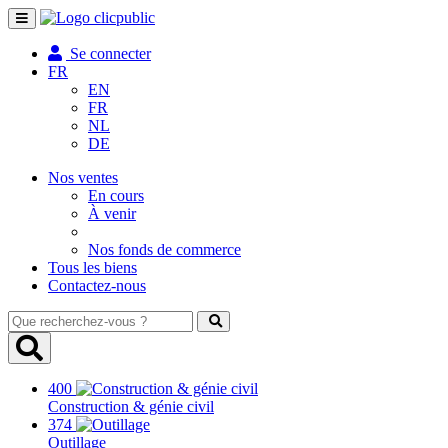
Toggle
navigation
Se connecter
FR
EN
FR
NL
DE
Nos ventes
En cours
À venir
Nos fonds de commerce
Tous les biens
Contactez-nous
Que
recherchez-
vous
?
400
Construction & génie civil
374
Outillage