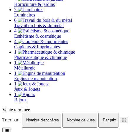
Horticulture & jardins
7
Luminaires
6
Travail du bois & du métal
4
Esthétisme & cosmétique
4
Copieurs & Imprimantes
1
Pharmaceutique & chimique
1
Métallurgie
1
Engins de manutention
1
Jeux & Jouets
1
Bijoux
Vente terminée
Trier par :
Nombre d'enchères
Nombre de vues
Par prix