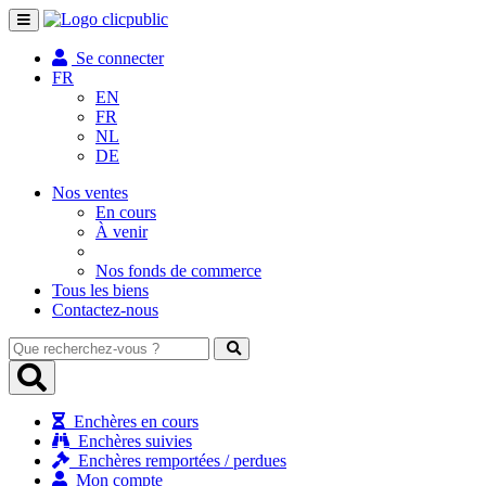
Toggle
navigation
Se connecter
FR
EN
FR
NL
DE
Nos ventes
En cours
À venir
Nos fonds de commerce
Tous les biens
Contactez-nous
Que
recherchez-
vous
?
Enchères en cours
Enchères suivies
Enchères remportées / perdues
Mon compte