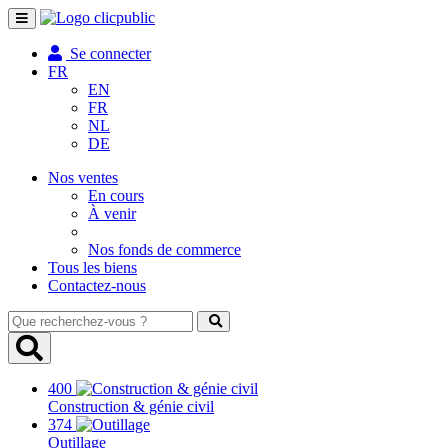
Toggle
navigation
Se connecter
FR
EN
FR
NL
DE
Nos ventes
En cours
À venir
Nos fonds de commerce
Tous les biens
Contactez-nous
Que
recherchez-
vous
?
400
Construction & génie civil
374
Outillage