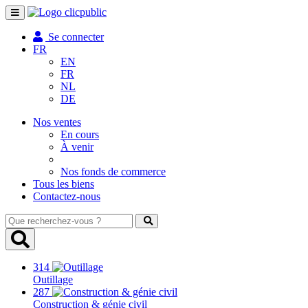
Toggle
navigation
Se connecter
FR
EN
FR
NL
DE
Nos ventes
En cours
À venir
Nos fonds de commerce
Tous les biens
Contactez-nous
Que
recherchez-
vous
?
314
Outillage
287
Construction & génie civil