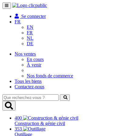
Toggle
navigation
Se connecter
FR
EN
FR
NL
DE
Nos ventes
En cours
À venir
Nos fonds de commerce
Tous les biens
Contactez-nous
Que
recherchez-
vous
?
400
Construction & génie civil
353
Outillage