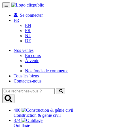
Toggle
navigation
Se connecter
FR
EN
FR
NL
DE
Nos ventes
En cours
À venir
Nos fonds de commerce
Tous les biens
Contactez-nous
Que
recherchez-
vous
?
400
Construction & génie civil
374
Outillage