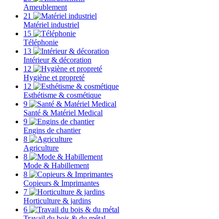
Ameublement
21
Matériel industriel
15
Téléphonie
13
Intérieur & décoration
12
Hygiène et propreté
12
Esthétisme & cosmétique
9
Santé & Matériel Medical
9
Engins de chantier
8
Agriculture
8
Mode & Habillement
8
Copieurs & Imprimantes
7
Horticulture & jardins
6
Travail du bois & du métal