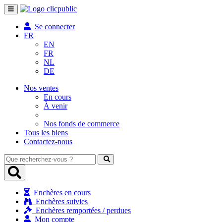
Toggle
navigation
Se connecter
FR
EN
FR
NL
DE
Nos ventes
En cours
À venir
Nos fonds de commerce
Tous les biens
Contactez-nous
Que
recherchez-
vous
?
Enchères en cours
Enchères suivies
Enchères remportées / perdues
Mon compte