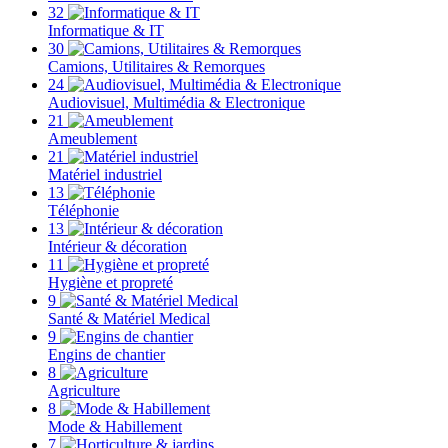
32
Informatique & IT
30
Camions, Utilitaires & Remorques
24
Audiovisuel, Multimédia & Electronique
21
Ameublement
21
Matériel industriel
13
Téléphonie
13
Intérieur & décoration
11
Hygiène et propreté
9
Santé & Matériel Medical
9
Engins de chantier
8
Agriculture
8
Mode & Habillement
7