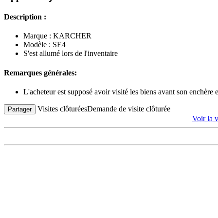
Description :
Marque : KARCHER
Modèle : SE4
S'est allumé lors de l'inventaire
Remarques générales:
L'acheteur est supposé avoir visité les biens avant son enchère
Visites clôturées
Demande de visite clôturée
Partager
Voir l