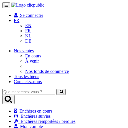
Toggle
navigation
Se connecter
FR
EN
FR
NL
DE
Nos ventes
En cours
À venir
Nos fonds de commerce
Tous les biens
Contactez-nous
Que
recherchez-
vous
?
Enchères en cours
Enchères suivies
Enchères remportées / perdues
Mon compte