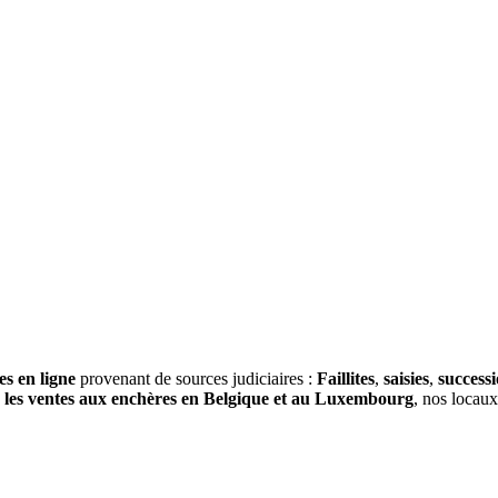
es en ligne
provenant de sources judiciaires :
Faillites
,
saisies
,
success
s
les ventes aux enchères en Belgique et au Luxembourg
, nos locau