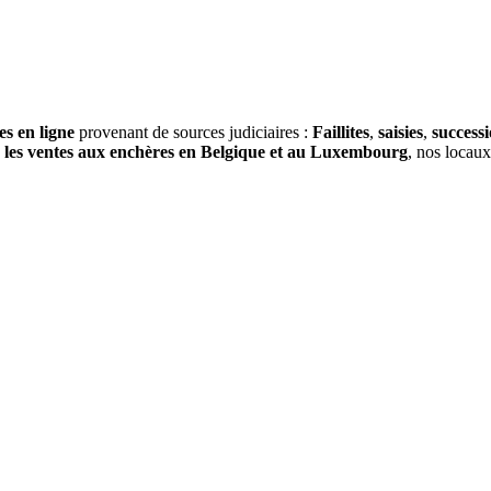
es en ligne
provenant de sources judiciaires :
Faillites
,
saisies
,
success
s
les ventes aux enchères en Belgique et au Luxembourg
, nos locau