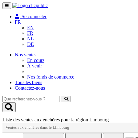
Toggle
navigation
Se connecter
FR
EN
FR
NL
DE
Nos ventes
En cours
À venir
Nos fonds de commerce
Tous les biens
Contactez-nous
Que
recherchez-
vous
?
Liste des ventes aux enchères pour la région Limbourg
Ventes aux enchères dans le Limbourg