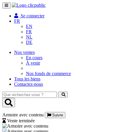
Toggle
navigation
Se connecter
FR
EN
FR
NL
DE
Nos ventes
En cours
À venir
Nos fonds de commerce
Tous les biens
Contactez-nous
Que
recherchez-
vous
?
Armoire avec contenu
Suivre
Vente terminée