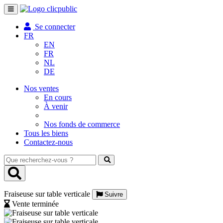
Toggle
navigation
Se connecter
FR
EN
FR
NL
DE
Nos ventes
En cours
À venir
Nos fonds de commerce
Tous les biens
Contactez-nous
Que
recherchez-
vous
?
Fraiseuse sur table verticale
Suivre
Vente terminée