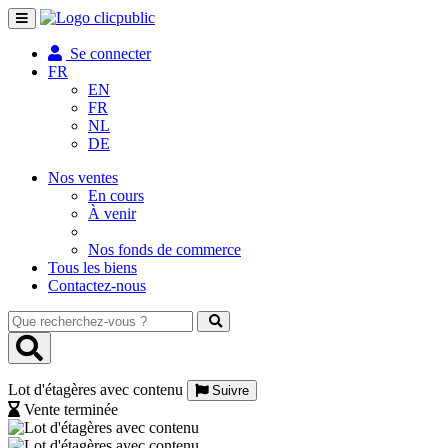
Toggle
navigation
Se connecter
FR
EN
FR
NL
DE
Nos ventes
En cours
À venir
Nos fonds de commerce
Tous les biens
Contactez-nous
Que
recherchez-
vous
?
Lot d'étagères avec contenu
Suivre
Vente terminée