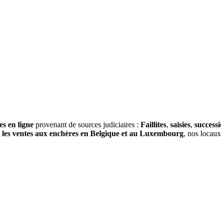
es en ligne
provenant de sources judiciaires :
Faillites
,
saisies
,
success
s
les ventes aux enchères en Belgique et au Luxembourg
, nos locau