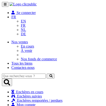
Toggle
navigation
Se connecter
FR
EN
FR
NL
DE
Nos ventes
En cours
À venir
Nos fonds de commerce
Tous les biens
Contactez-nous
Que
recherchez-
vous
?
Enchères en cours
Enchères suivies
Enchères remportées / perdues
Mon compte