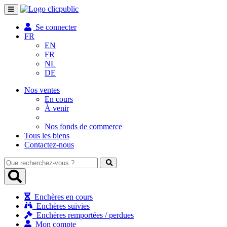
Toggle
navigation
Se connecter
FR
EN
FR
NL
DE
Nos ventes
En cours
À venir
Nos fonds de commerce
Tous les biens
Contactez-nous
Que
recherchez-
vous
?
Enchères en cours
Enchères suivies
Enchères remportées / perdues
Mon compte