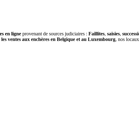
es en ligne
provenant de sources judiciaires :
Faillites
,
saisies
,
success
s
les ventes aux enchères en Belgique et au Luxembourg
, nos locau