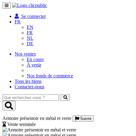
Toggle
navigation
Se connecter
FR
EN
FR
NL
DE
Nos ventes
En cours
À venir
Nos fonds de commerce
Tous les biens
Contactez-nous
Que
recherchez-
vous
?
Armoire présentoir en métal et verre
Suivre
Vente terminée