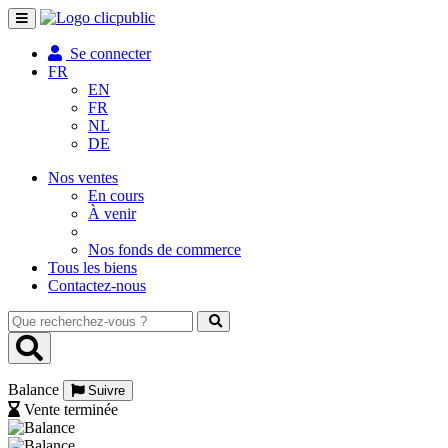
Toggle
navigation
Se connecter
FR
EN
FR
NL
DE
Nos ventes
En cours
À venir
Nos fonds de commerce
Tous les biens
Contactez-nous
Que
recherchez-
vous
?
Balance
Suivre
Vente terminée