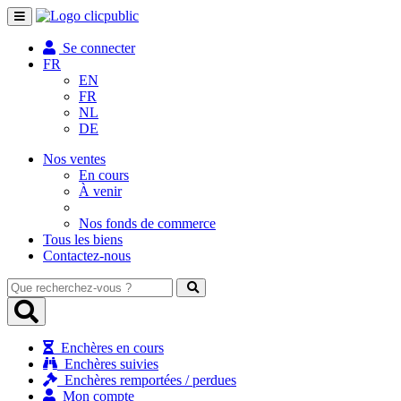
Toggle
navigation
Se connecter
FR
EN
FR
NL
DE
Nos ventes
En cours
À venir
Nos fonds de commerce
Tous les biens
Contactez-nous
Que
recherchez-
vous
?
Enchères en cours
Enchères suivies
Enchères remportées / perdues
Mon compte