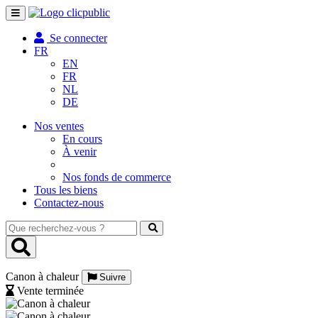
Toggle
navigation
Se connecter
FR
EN
FR
NL
DE
Nos ventes
En cours
À venir
Nos fonds de commerce
Tous les biens
Contactez-nous
Que
recherchez-
vous
?
Canon à chaleur
Suivre
Vente terminée