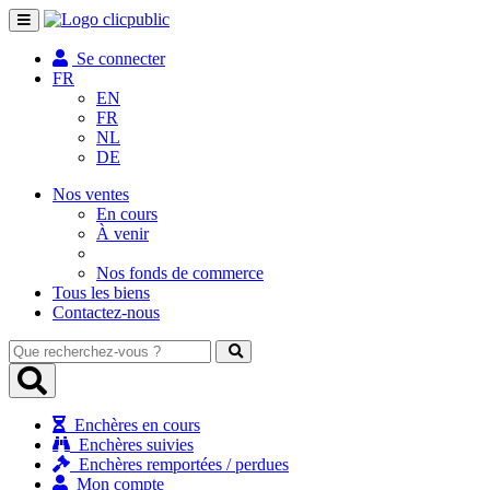
Toggle
navigation
Se connecter
FR
EN
FR
NL
DE
Nos ventes
En cours
À venir
Nos fonds de commerce
Tous les biens
Contactez-nous
Que
recherchez-
vous
?
Enchères en cours
Enchères suivies
Enchères remportées / perdues
Mon compte