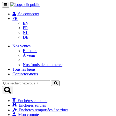
Toggle
navigation
Se connecter
FR
EN
FR
NL
DE
Nos ventes
En cours
À venir
Nos fonds de commerce
Tous les biens
Contactez-nous
Que
recherchez-
vous
?
Enchères en cours
Enchères suivies
Enchères remportées / perdues
Mon compte