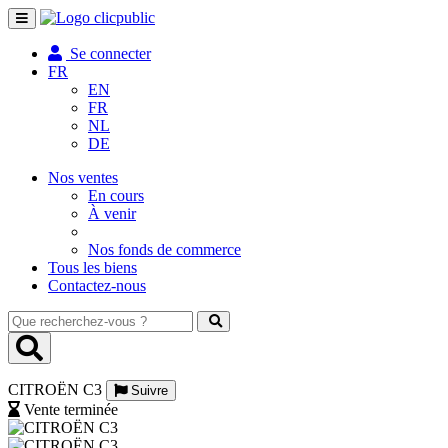
Toggle
navigation
Se connecter
FR
EN
FR
NL
DE
Nos ventes
En cours
À venir
Nos fonds de commerce
Tous les biens
Contactez-nous
Que
recherchez-
vous
?
CITROËN C3
Suivre
Vente terminée