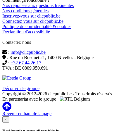
Comment ça fonctionne ?
Nos réponses aux questions fréquentes
Nos conditions générales
Inscrivez-vous sur clicpublic.be
Connectez-vous sur clicpublic.be
Politique de confidentialité & cookies
Déclaration d'accessibilité
Contactez-nous
:
info@clicpublic.be
: Rue du Bosquet 21, 1400 Nivelles - Belgique
:
+32 67 44 26 17
TVA : BE 0809.950.691
Clicpublic est une marque du groupe Estela
Découvrir le groupe
Copyright © 2012-2026 clicpublic.be - Tous droits réservés.
En partenariat avec le groupe
Revenir en haut de la page
×