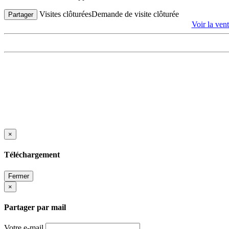
Visites clôturées
Demande de visite clôturée
Partager
Voir la 
×
Téléchargement
Fermer
×
Partager par mail
Votre e-mail