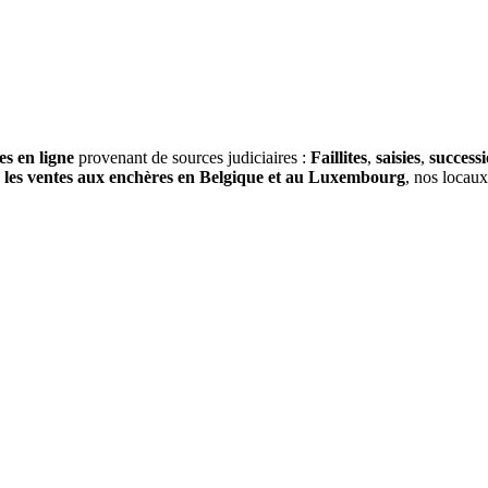
es en ligne
provenant de sources judiciaires :
Faillites
,
saisies
,
success
s
les ventes aux enchères en Belgique et au Luxembourg
, nos locau