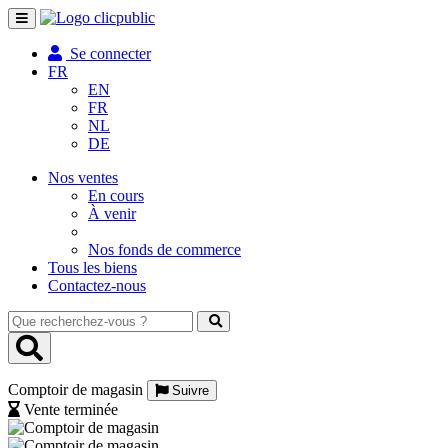
Toggle
navigation
Se connecter
FR
EN
FR
NL
DE
Nos ventes
En cours
À venir
Nos fonds de commerce
Tous les biens
Contactez-nous
Que
recherchez-
vous
?
Comptoir de magasin
Suivre
Vente terminée