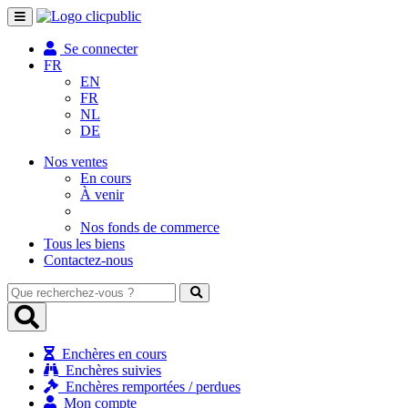
Toggle
navigation
Se connecter
FR
EN
FR
NL
DE
Nos ventes
En cours
À venir
Nos fonds de commerce
Tous les biens
Contactez-nous
Que
recherchez-
vous
?
Enchères en cours
Enchères suivies
Enchères remportées / perdues
Mon compte