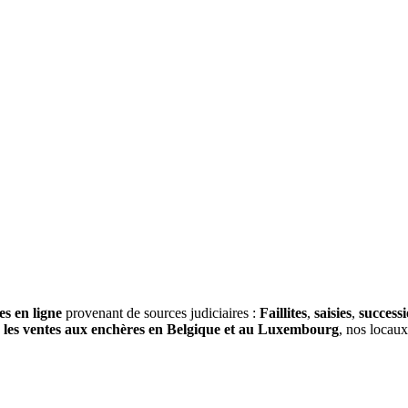
es en ligne
provenant de sources judiciaires :
Faillites
,
saisies
,
success
s
les ventes aux enchères en Belgique et au Luxembourg
, nos locau