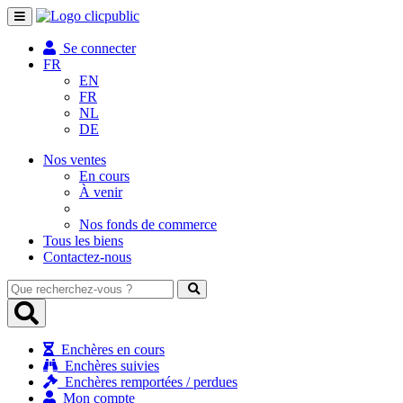
Toggle
navigation
Se connecter
FR
EN
FR
NL
DE
Nos ventes
En cours
À venir
Nos fonds de commerce
Tous les biens
Contactez-nous
Que
recherchez-
vous
?
Enchères en cours
Enchères suivies
Enchères remportées / perdues
Mon compte