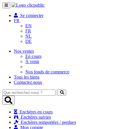
Toggle
navigation
Se connecter
FR
EN
FR
NL
DE
Nos ventes
En cours
À venir
Nos fonds de commerce
Tous les biens
Contactez-nous
Que
recherchez-
vous
?
Enchères en cours
Enchères suivies
Enchères remportées / perdues
Mon compte