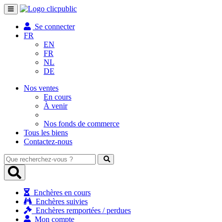
Toggle
navigation
Se connecter
FR
EN
FR
NL
DE
Nos ventes
En cours
À venir
Nos fonds de commerce
Tous les biens
Contactez-nous
Que
recherchez-
vous
?
Enchères en cours
Enchères suivies
Enchères remportées / perdues
Mon compte