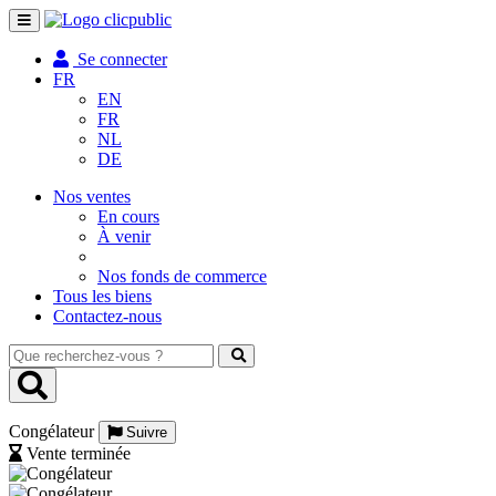
Toggle
navigation
Se connecter
FR
EN
FR
NL
DE
Nos ventes
En cours
À venir
Nos fonds de commerce
Tous les biens
Contactez-nous
Que
recherchez-
vous
?
Congélateur
Suivre
Vente terminée