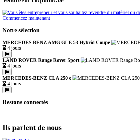
Vendre sur clicpublic.be
Commencez maintenant
Notre sélection
MERCEDES BENZ AMG GLE 53 Hybrid Coupe
4 jours
LAND ROVER Range Rover Sport
4 jours
MERCEDES-BENZ CLA 250 e
4 jours
Restons connectés
Ils parlent de nous