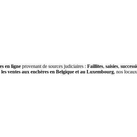
es en ligne
provenant de sources judiciaires :
Faillites
,
saisies
,
success
s
les ventes aux enchères en Belgique et au Luxembourg
, nos locau