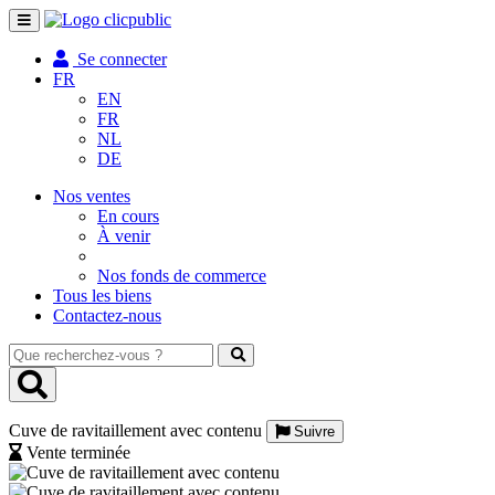
Toggle
navigation
Se connecter
FR
EN
FR
NL
DE
Nos ventes
En cours
À venir
Nos fonds de commerce
Tous les biens
Contactez-nous
Que
recherchez-
vous
?
Cuve de ravitaillement avec contenu
Suivre
Vente terminée