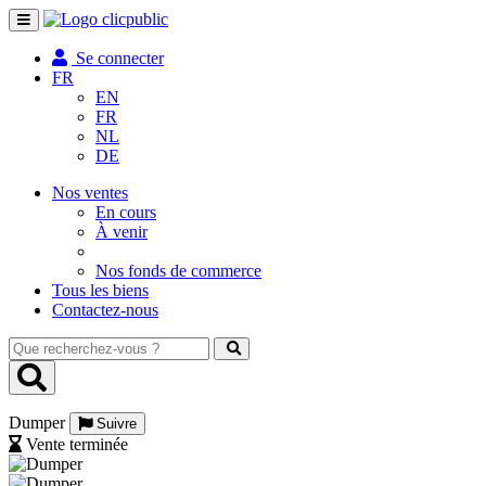
Toggle
navigation
Se connecter
FR
EN
FR
NL
DE
Nos ventes
En cours
À venir
Nos fonds de commerce
Tous les biens
Contactez-nous
Que
recherchez-
vous
?
Dumper
Suivre
Vente terminée