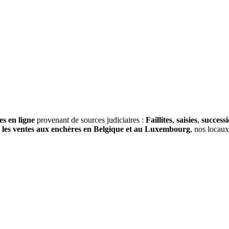
es en ligne
provenant de sources judiciaires :
Faillites
,
saisies
,
success
s
les ventes aux enchères en Belgique et au Luxembourg
, nos locau