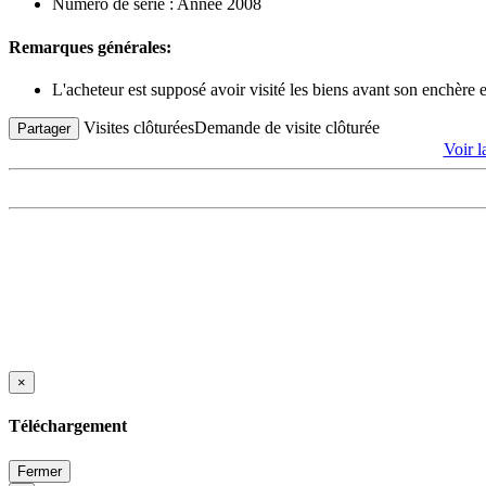
Numéro de série : Année 2008
Remarques générales:
L'acheteur est supposé avoir visité les biens avant son enchère
Visites clôturées
Demande de visite clôturée
Partager
Voir 
×
Téléchargement
Fermer