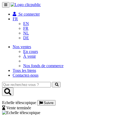
Toggle
navigation
Se connecter
FR
EN
FR
NL
DE
Nos ventes
En cours
À venir
Nos fonds de commerce
Tous les biens
Contactez-nous
Que
recherchez-
vous
?
Echelle télescopique
Suivre
Vente terminée