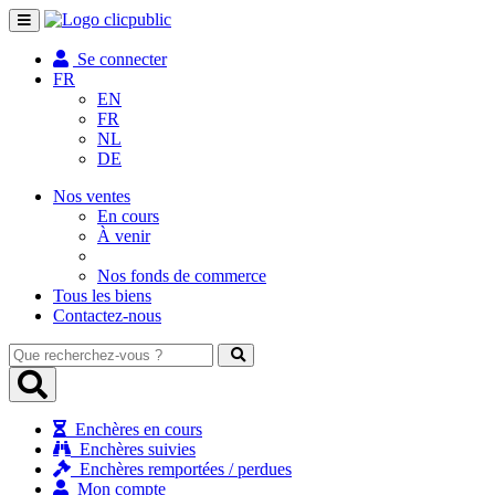
Toggle
navigation
Se connecter
FR
EN
FR
NL
DE
Nos ventes
En cours
À venir
Nos fonds de commerce
Tous les biens
Contactez-nous
Que
recherchez-
vous
?
Enchères en cours
Enchères suivies
Enchères remportées / perdues
Mon compte