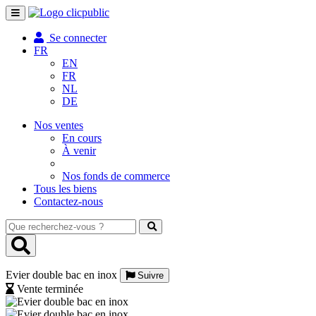
Toggle
navigation
Se connecter
FR
EN
FR
NL
DE
Nos ventes
En cours
À venir
Nos fonds de commerce
Tous les biens
Contactez-nous
Que
recherchez-
vous
?
Evier double bac en inox
Suivre
Vente terminée