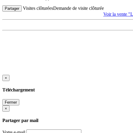
Visites clôturées
Demande de visite clôturée
Partager
Voir la vent
×
Téléchargement
Fermer
×
Partager par mail
Votre e-mail