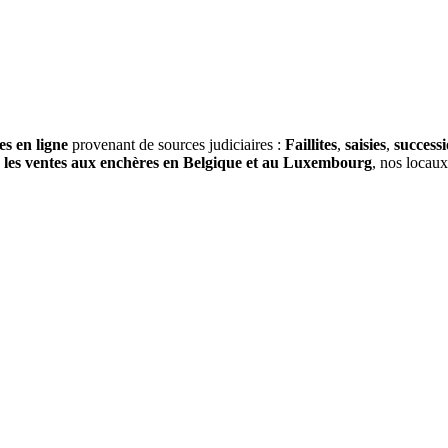
es en ligne
provenant de sources judiciaires :
Faillites
,
saisies
,
success
s
les ventes aux enchères en Belgique et au Luxembourg
, nos locau