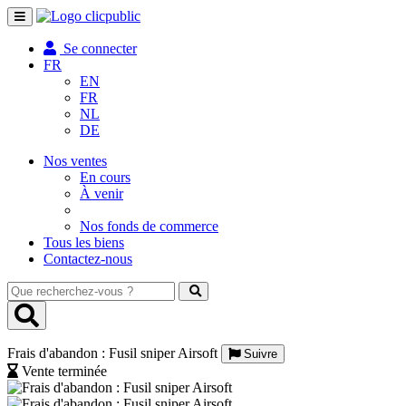
Toggle
navigation
Se connecter
FR
EN
FR
NL
DE
Nos ventes
En cours
À venir
Nos fonds de commerce
Tous les biens
Contactez-nous
Que
recherchez-
vous
?
Frais d'abandon : Fusil sniper Airsoft
Suivre
Vente terminée