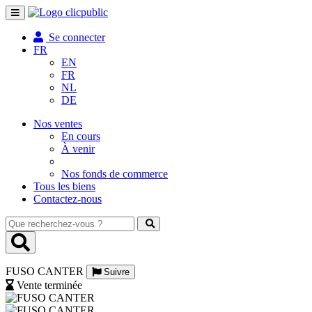
Toggle
navigation
Se connecter
FR
EN
FR
NL
DE
Nos ventes
En cours
À venir
Nos fonds de commerce
Tous les biens
Contactez-nous
Que
recherchez-
vous
?
FUSO CANTER
Suivre
Vente terminée