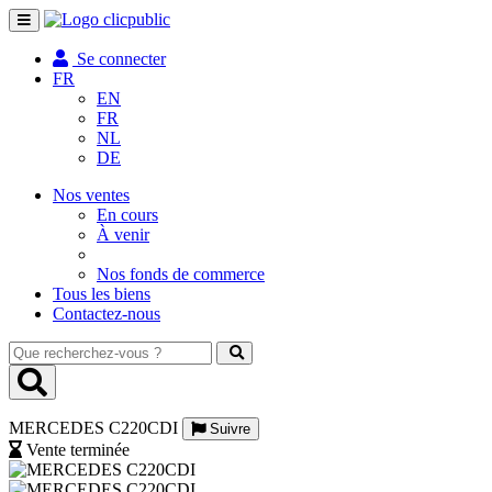
Toggle
navigation
Se connecter
FR
EN
FR
NL
DE
Nos ventes
En cours
À venir
Nos fonds de commerce
Tous les biens
Contactez-nous
Que
recherchez-
vous
?
MERCEDES C220CDI
Suivre
Vente terminée