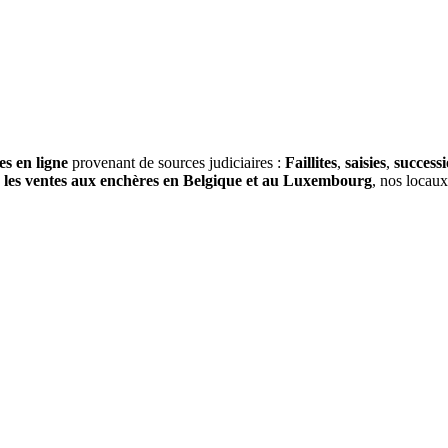
es en ligne
provenant de sources judiciaires :
Faillites
,
saisies
,
success
s
les ventes aux enchères en Belgique et au Luxembourg
, nos locau