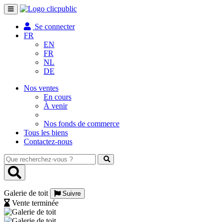
Toggle
navigation
Se connecter
FR
EN
FR
NL
DE
Nos ventes
En cours
À venir
Nos fonds de commerce
Tous les biens
Contactez-nous
Que
recherchez-
vous
?
Galerie de toit
Suivre
Vente terminée