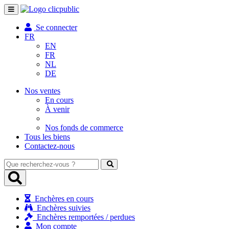
Toggle
navigation
Se connecter
FR
EN
FR
NL
DE
Nos ventes
En cours
À venir
Nos fonds de commerce
Tous les biens
Contactez-nous
Que
recherchez-
vous
?
Enchères en cours
Enchères suivies
Enchères remportées / perdues
Mon compte